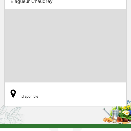
Elagueur Chaudrey
indisponible