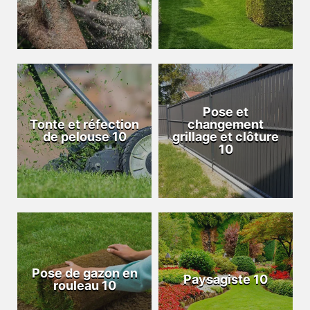
Pose et
Tonte et réfection
changement
de pelouse 10
grillage et clôture
10
Pose de gazon en
Paysagiste 10
rouleau 10