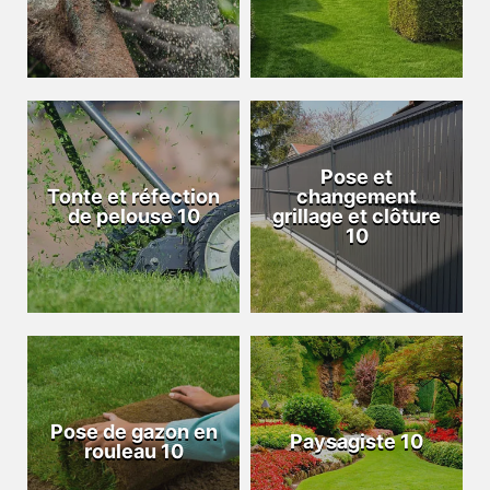
Pose et
Tonte et réfection
changement
de pelouse 10
grillage et clôture
10
Pose de gazon en
Paysagiste 10
rouleau 10