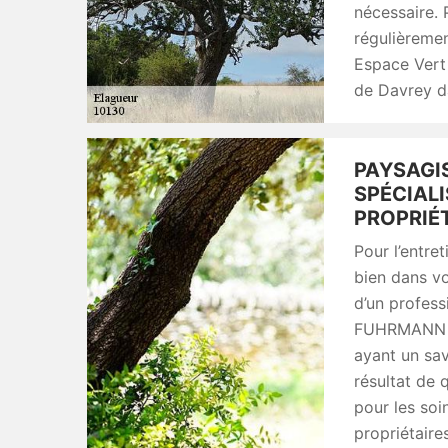
nécessaire. 
régulièreme
Espace Vert 
de Davrey d
PAYSAGI
SPÉCIALI
PROPRIÉ
Pour l’entret
bien dans vot
d’un profess
FUHRMANN vo
ayant un sav
résultat de 
pour les soi
propriétaire