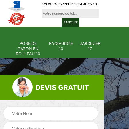
ON VOUS RAPPELLE GRATUITEMENT
POSE DE
PAYSAGISTE
JARDINIER
GAZON EN
10
10
ROULEAU 10
DEVIS GRATUIT
Pose et
ion
changement
Pose de gazon en
0
grillage et clôture
rouleau 10