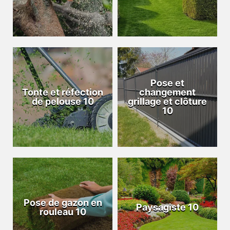
Pose et
Tonte et réfection
changement
de pelouse 10
grillage et clôture
10
Pose de gazon en
Paysagiste 10
rouleau 10