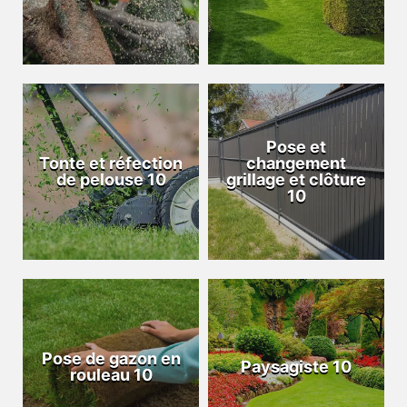
Pose et
Tonte et réfection
changement
de pelouse 10
grillage et clôture
10
Pose de gazon en
Paysagiste 10
rouleau 10