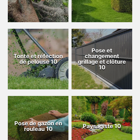
Pose et
Tonte et réfection
changement
de pelouse 10
grillage et clôture
10
Pose de gazon en
Paysagiste 10
rouleau 10