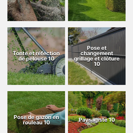
Pose et
Tonte et réfection
changement
de pelouse 10
grillage et clôture
10
Pose de gazon en
Paysagiste 10
rouleau 10