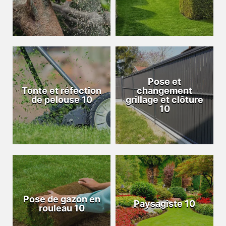
Pose et
Tonte et réfection
changement
de pelouse 10
grillage et clôture
10
Pose de gazon en
Paysagiste 10
rouleau 10