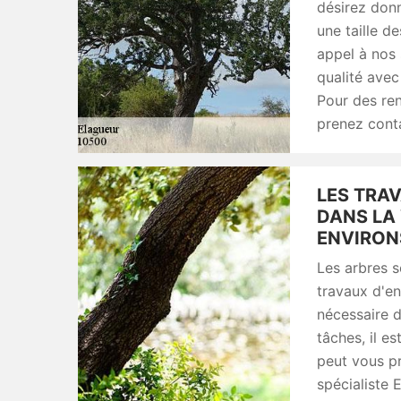
désirez donn
une taille d
appel à nos 
qualité avec
Pour des re
prenez conta
LES TRA
DANS LA 
ENVIRON
Les arbres s
travaux d'ent
nécessaire d
tâches, il e
peut vous p
spécialiste 