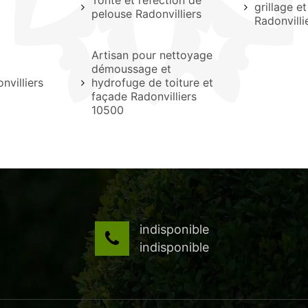
Tonte et réfection de
grillage et
pelouse Radonvilliers
Radonvilli
Artisan pour nettoyage
démoussage et
nvilliers
hydrofuge de toiture et
façade Radonvilliers
10500
indisponible
indisponible