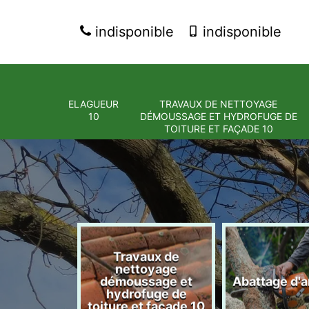
indisponible
indisponible
ELAGUEUR
TRAVAUX DE NETTOYAGE
10
DÉMOUSSAGE ET HYDROFUGE DE
TOITURE ET FAÇADE 10
Travaux de
nettoyage
eur 10
démoussage et
Abattage d'a
hydrofuge de
toiture et façade 10