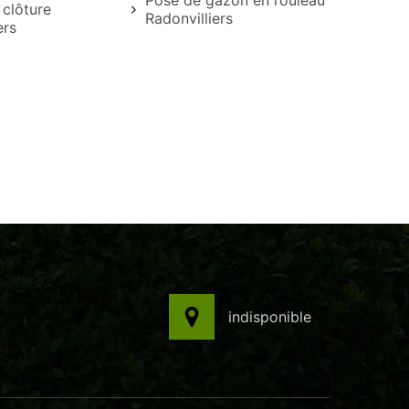
Pose de gazon en rouleau
 clôture
Radonvilliers
ers
indisponible