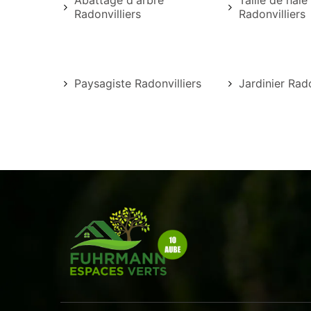
Abattage d'arbre
Taille de haie
Radonvilliers
Radonvilliers
Paysagiste Radonvilliers
Jardinier Rado