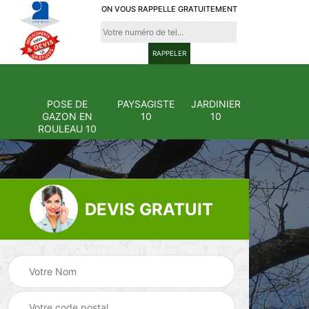
ON VOUS RAPPELLE GRATUITEMENT
POSE DE
PAYSAGISTE
JARDINIER
GAZON EN
10
10
ROULEAU 10
DEVIS GRATUIT
Pose et
ion
changement
Pose de gazon en
0
grillage et clôture
rouleau 10
10