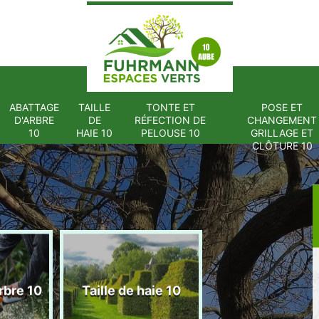
ABATTAGE
TAILLE
TONTE ET
POSE ET
D'ARBRE
DE
RÉFECTION DE
CHANGEMENT
10
HAIE 10
PELOUSE 10
GRILLAGE ET
CLÔTURE 10
Tonte et réfect
rbre 10
Taille de haie 10
de pelouse 1