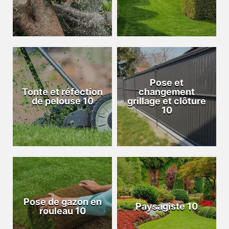
Pose et
Tonte et réfection
changement
de pelouse 10
grillage et clôture
10
Pose de gazon en
Paysagiste 10
rouleau 10