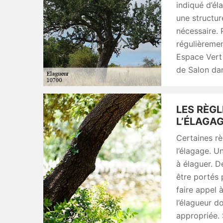
indiqué d’él
une structur
nécessaire. 
régulièreme
Espace Vert 
de Salon dan
LES RÈGL
L’ÉLAGAG
Certaines rè
l’élagage. U
à élaguer. D
être portés 
faire appel 
l’élagueur do
appropriée. 