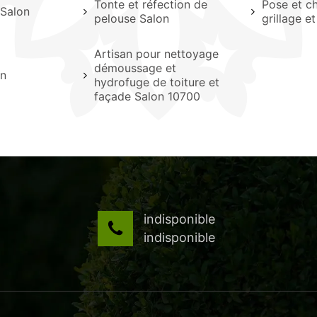
Tonte et réfection de
Pose et c
 Salon
pelouse Salon
grillage e
Artisan pour nettoyage
démoussage et
on
hydrofuge de toiture et
façade Salon 10700
indisponible
indisponible