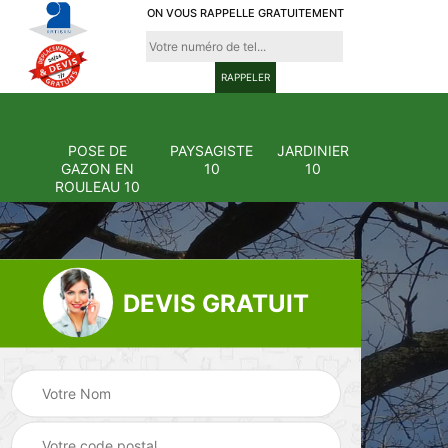
ON VOUS RAPPELLE GRATUITEMENT
POSE DE
PAYSAGISTE
JARDINIER
GAZON EN
10
10
ROULEAU 10
DEVIS GRATUIT
Pose et
ion
changement
Pose de gazon en
0
grillage et clôture
rouleau 10