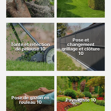
Pose et
Tonte et réfection
changement
de pelouse 10
grillage et clôture
10
Pose de gazon en
Paysagiste 10
rouleau 10