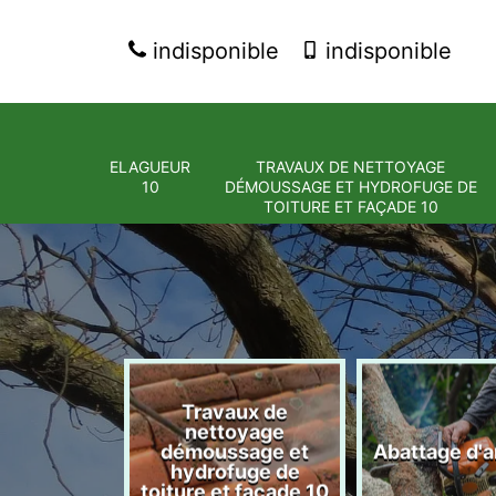
indisponible
indisponible
ELAGUEUR
TRAVAUX DE NETTOYAGE
10
DÉMOUSSAGE ET HYDROFUGE DE
TOITURE ET FAÇADE 10
Travaux de
nettoyage
eur 10
démoussage et
Abattage d'a
hydrofuge de
toiture et façade 10