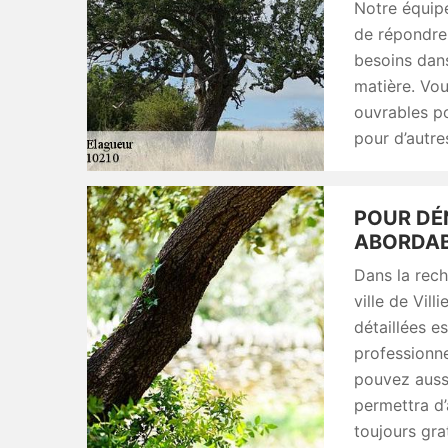
Notre équip
de répondre 
besoins dans
matière. Vo
ouvrables po
pour d’autr
POUR DÉ
ABORDAB
Dans la rech
ville de Vil
détaillées e
professionne
pouvez aussi
permettra d’
toujours gra