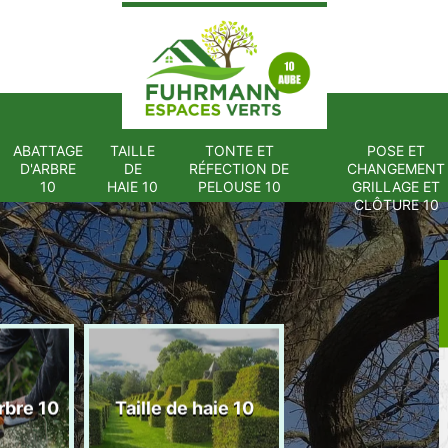
ABATTAGE
TAILLE
TONTE ET
POSE ET
D'ARBRE
DE
RÉFECTION DE
CHANGEMENT
10
HAIE 10
PELOUSE 10
GRILLAGE ET
CLÔTURE 10
Tonte et réfect
rbre 10
Taille de haie 10
de pelouse 1