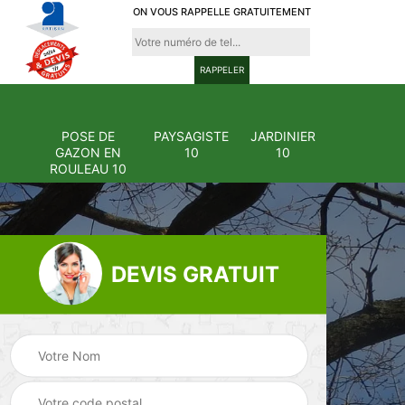
ON VOUS RAPPELLE GRATUITEMENT
POSE DE
PAYSAGISTE
JARDINIER
GAZON EN
10
10
ROULEAU 10
DEVIS GRATUIT
Pose et
ion
changement
Pose de gazon en
0
grillage et clôture
rouleau 10
10