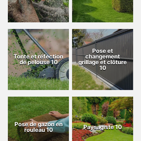
Pose et
Tonte et réfection
changement
de pelouse 10
grillage et clôture
10
Pose de gazon en
Paysagiste 10
rouleau 10