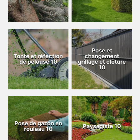
Pose et
Tonte et réfection
changement
de pelouse 10
grillage et clôture
10
Pose de gazon en
Paysagiste 10
rouleau 10