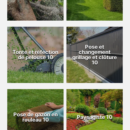
Pose et
Tonte et réfection
changement
de pelouse 10
grillage et clôture
10
Pose de gazon en
Paysagiste 10
rouleau 10