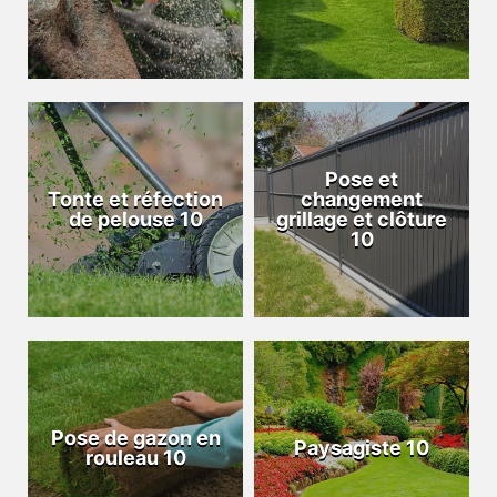
Pose et
Tonte et réfection
changement
de pelouse 10
grillage et clôture
10
Pose de gazon en
Paysagiste 10
rouleau 10