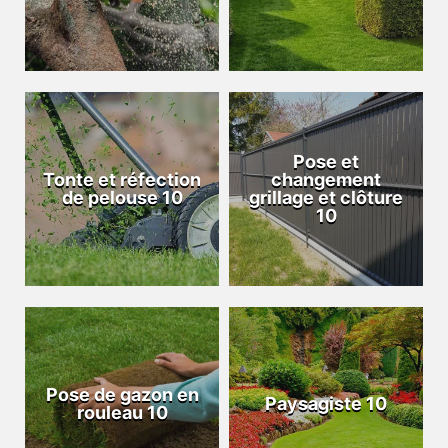
Pose et
Tonte et réfection
changement
de pelouse 10
grillage et clôture
10
Pose de gazon en
Paysagiste 10
rouleau 10