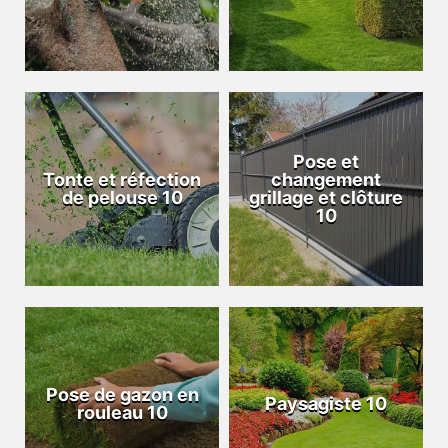
Pose et
Tonte et réfection
changement
de pelouse 10
grillage et clôture
10
Pose de gazon en
Paysagiste 10
rouleau 10