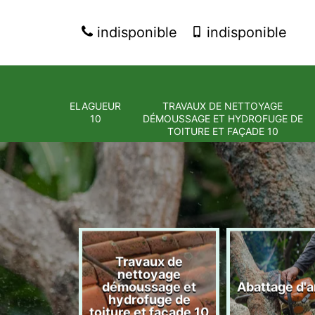
indisponible
indisponible
ELAGUEUR
TRAVAUX DE NETTOYAGE
10
DÉMOUSSAGE ET HYDROFUGE DE
TOITURE ET FAÇADE 10
Travaux de
nettoyage
eur 10
démoussage et
Abattage d'a
hydrofuge de
toiture et façade 10