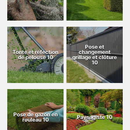
Pose et
Tonte et réfection
changement
de pelouse 10
grillage et clôture
10
Pose de gazon en
Paysagiste 10
rouleau 10