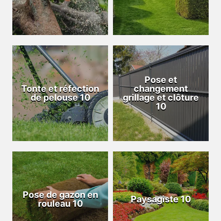
Pose et
Tonte et réfection
changement
de pelouse 10
grillage et clôture
10
Pose de gazon en
Paysagiste 10
rouleau 10