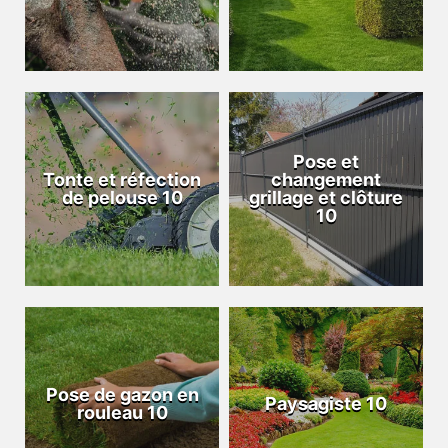
Pose et
Tonte et réfection
changement
de pelouse 10
grillage et clôture
10
Pose de gazon en
Paysagiste 10
rouleau 10