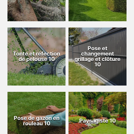
Pose et
Tonte et réfection
changement
de pelouse 10
grillage et clôture
10
Pose de gazon en
Paysagiste 10
rouleau 10