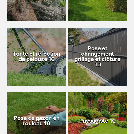
Pose et
Tonte et réfection
changement
de pelouse 10
grillage et clôture
10
Pose de gazon en
Paysagiste 10
rouleau 10