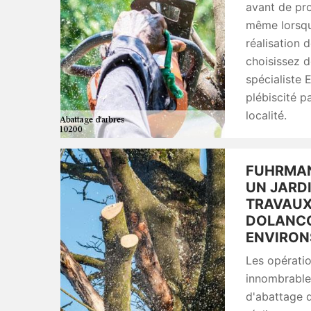
avant de pro
même lorsque
réalisation d
choisissez 
spécialiste 
plébiscité p
localité.
FUHRMAN
UN JARDI
TRAVAUX
DOLANCO
ENVIRON
Les opératio
innombrables
d'abattage d