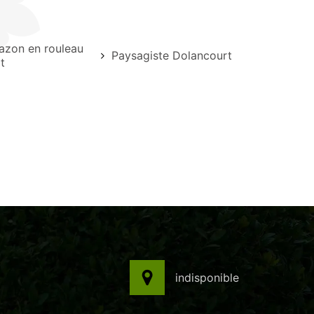
azon en rouleau
Paysagiste Dolancourt
t
indisponible