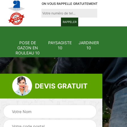
ON VOUS RAPPELLE GRATUITEMENT
POSE DE
PAYSAGISTE
JARDINIER
GAZON EN
10
10
ROULEAU 10
DEVIS GRATUIT
Pose et
ion
changement
Pose de gazon en
0
grillage et clôture
rouleau 10
10