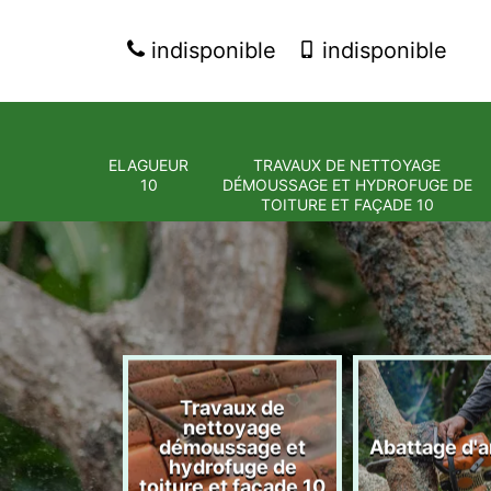
indisponible
indisponible
ELAGUEUR
TRAVAUX DE NETTOYAGE
10
DÉMOUSSAGE ET HYDROFUGE DE
TOITURE ET FAÇADE 10
Travaux de
nettoyage
eur 10
démoussage et
Abattage d'a
hydrofuge de
toiture et façade 10