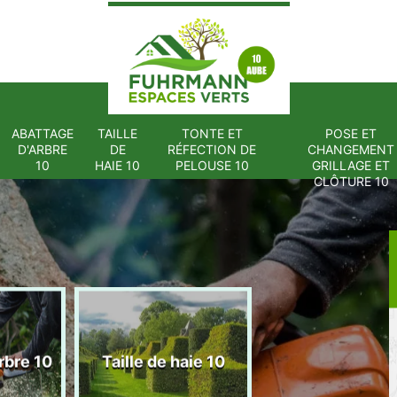
ABATTAGE
TAILLE
TONTE ET
POSE ET
D'ARBRE
DE
RÉFECTION DE
CHANGEMENT
10
HAIE 10
PELOUSE 10
GRILLAGE ET
CLÔTURE 10
Tonte et réfect
rbre 10
Taille de haie 10
de pelouse 1