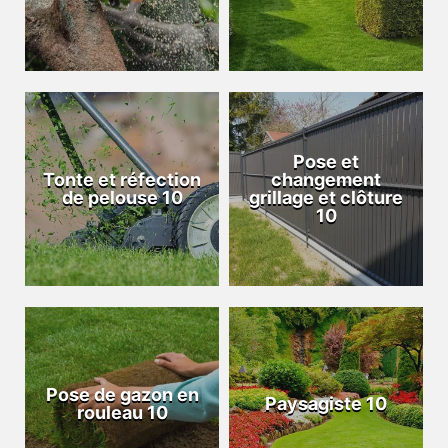
Pose et
Tonte et réfection
changement
de pelouse 10
grillage et clôture
10
Pose de gazon en
Paysagiste 10
rouleau 10