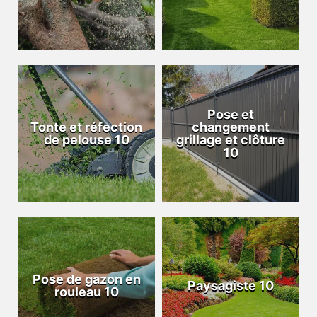
Pose et
Tonte et réfection
changement
de pelouse 10
grillage et clôture
10
Pose de gazon en
Paysagiste 10
rouleau 10