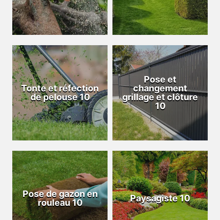
Pose et
Tonte et réfection
changement
de pelouse 10
grillage et clôture
10
Pose de gazon en
Paysagiste 10
rouleau 10