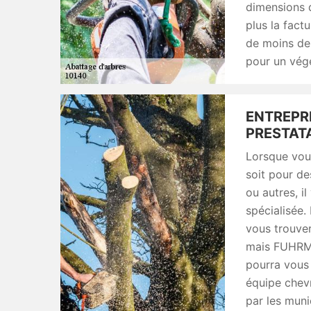
dimensions d
plus la fact
de moins de
pour un végé
ENTREPRI
PRESTATA
Lorsque vou
soit pour de
ou autres, i
spécialisée.
vous trouver
mais FUHRMA
pourra vous 
équipe chevr
par les muni