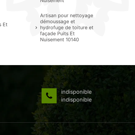
Nuisement
Artisan pour nettoyage
démoussage et
s Et
hydrofuge de toiture et
façade Puits Et
Nuisement 10140
indisponible
indisponible