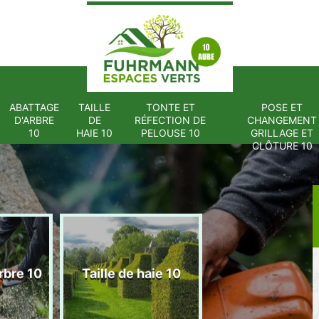
ABATTAGE
TAILLE
TONTE ET
POSE ET
D'ARBRE
DE
RÉFECTION DE
CHANGEMENT
10
HAIE 10
PELOUSE 10
GRILLAGE ET
CLÔTURE 10
Tonte et réfect
rbre 10
Taille de haie 10
de pelouse 1