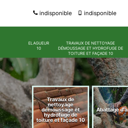
indisponible
indisponible
ELAGUEUR
TRAVAUX DE NETTOYAGE
10
DÉMOUSSAGE ET HYDROFUGE DE
TOITURE ET FAÇADE 10
Travaux de
nettoyage
eur 10
démoussage et
Abattage d'a
hydrofuge de
toiture et façade 10