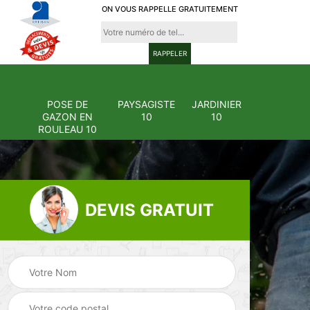
ON VOUS RAPPELLE GRATUITEMENT
POSE DE
PAYSAGISTE
JARDINIER
GAZON EN
10
10
ROULEAU 10
DEVIS GRATUIT
Pose et
ion
changement
Pose de gazon en
0
grillage et clôture
rouleau 10
10