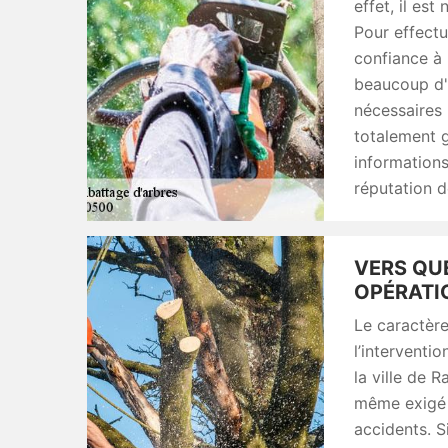
effet, il es
Pour effectu
confiance à
beaucoup d'e
nécessaires 
totalement g
informations,
réputation d
VERS QU
OPÉRATIO
Le caractère
l’interventio
la ville de 
même exigé p
accidents. S