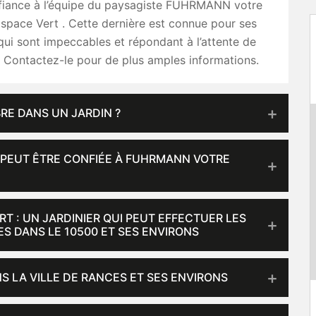
nfiance à l’équipe du paysagiste FUHRMANN votre
Espace Vert . Cette dernière est connue pour ses
qui sont impeccables et répondant à l’attente de
s. Contactez-le pour de plus amples informations.
RE DANS UN JARDIN ?
I PEUT ÊTRE CONFIÉE À FUHRMANN VOTRE
T : UN JARDINIER QUI PEUT EFFECTUER LES
S DANS LE 10500 ET SES ENVIRONS
S LA VILLE DE RANCES ET SES ENVIRONS