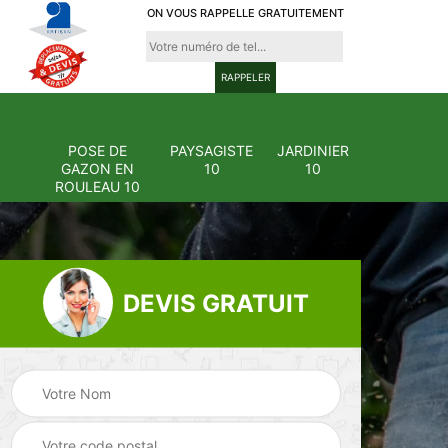
ON VOUS RAPPELLE GRATUITEMENT
POSE DE
PAYSAGISTE
JARDINIER
GAZON EN
10
10
ROULEAU 10
DEVIS GRATUIT
Pose et
ion
changement
Pose de gazon en
0
grillage et clôture
rouleau 10
10