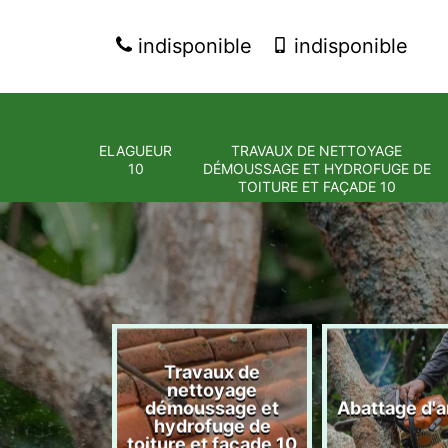
indisponible
indisponible
ELAGUEUR
TRAVAUX DE NETTOYAGE
10
DÉMOUSSAGE ET HYDROFUGE DE
TOITURE ET FAÇADE 10
Travaux de
nettoyage
eur 10
démoussage et
Abattage d'a
hydrofuge de
toiture et façade 10