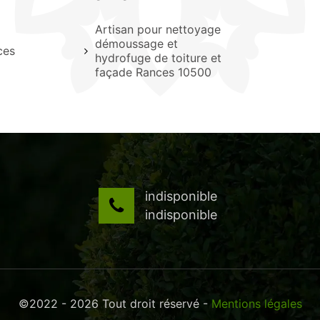
Artisan pour nettoyage
démoussage et
ces
hydrofuge de toiture et
façade Rances 10500
indisponible
indisponible
©2022 - 2026 Tout droit réservé -
Mentions légales