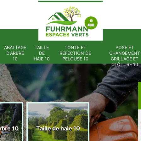
ABATTAGE
TAILLE
TONTE ET
POSE ET
D'ARBRE
DE
RÉFECTION DE
CHANGEMENT
10
HAIE 10
PELOUSE 10
GRILLAGE ET
CLÔTURE 10
Tonte et réfect
rbre 10
Taille de haie 10
de pelouse 1