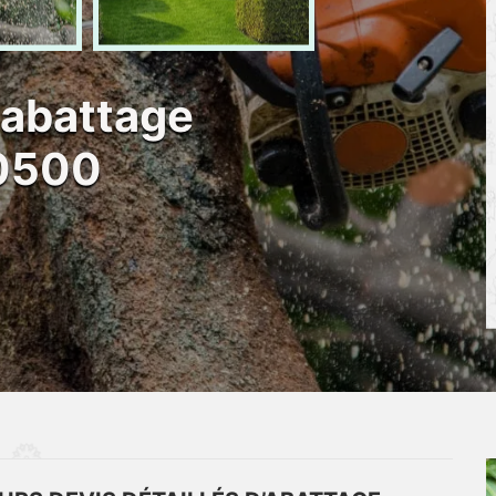
 abattage
10500