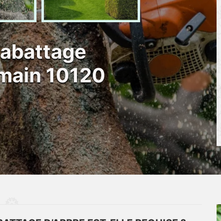
 abattage
rmain 10120