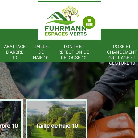
ABATTAGE
TAILLE
TONTE ET
POSE ET
D'ARBRE
DE
RÉFECTION DE
CHANGEMENT
10
HAIE 10
PELOUSE 10
GRILLAGE ET
CLÔTURE 10
Tonte et réfect
rbre 10
Taille de haie 10
de pelouse 1