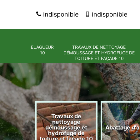
indisponible
indisponible
ELAGUEUR
TRAVAUX DE NETTOYAGE
10
DÉMOUSSAGE ET HYDROFUGE DE
TOITURE ET FAÇADE 10
Travaux de
nettoyage
eur 10
démoussage et
Abattage d'a
hydrofuge de
toiture et façade 10