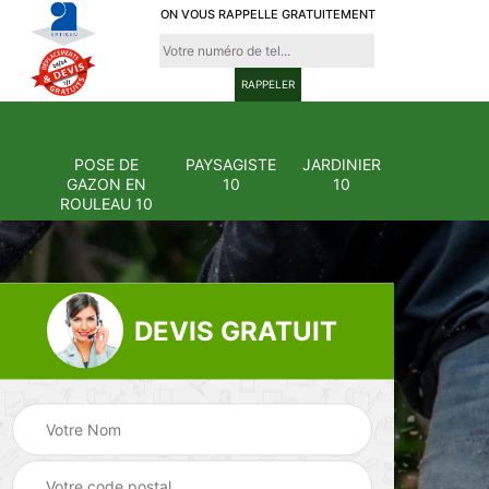
ON VOUS RAPPELLE GRATUITEMENT
POSE DE
PAYSAGISTE
JARDINIER
GAZON EN
10
10
ROULEAU 10
DEVIS GRATUIT
Pose et
ion
changement
Pose de gazon en
0
grillage et clôture
rouleau 10
10