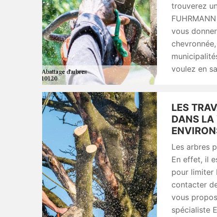
trouverez un
FUHRMANN vo
vous donner 
chevronnée, 
municipalité
voulez en sa
LES TRA
DANS LA 
ENVIRON
Les arbres 
En effet, il
pour limiter 
contacter de
vous propos
spécialiste 