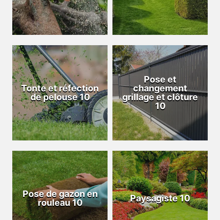
Pose et
Tonte et réfection
changement
de pelouse 10
grillage et clôture
10
Pose de gazon en
Paysagiste 10
rouleau 10