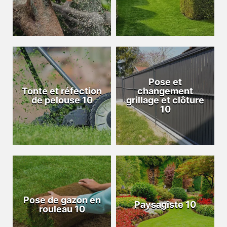
Pose et
Tonte et réfection
changement
de pelouse 10
grillage et clôture
10
Pose de gazon en
Paysagiste 10
rouleau 10