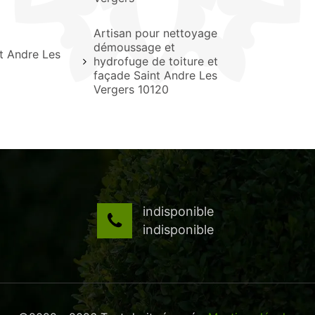
Artisan pour nettoyage
démoussage et
t Andre Les
hydrofuge de toiture et
façade Saint Andre Les
Vergers 10120
indisponible
indisponible