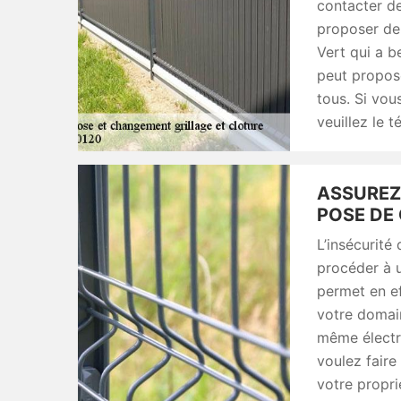
contacter de
proposer de
Vert qui a b
peut propose
tous. Si vo
veuillez le 
ASSUREZ
POSE DE 
L’insécurité
procéder à u
permet en ef
votre domai
même électri
voulez faire 
votre propr