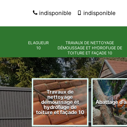
indisponible
indisponible
ELAGUEUR
TRAVAUX DE NETTOYAGE
10
DÉMOUSSAGE ET HYDROFUGE DE
TOITURE ET FAÇADE 10
Travaux de
nettoyage
eur 10
démoussage et
Abattage d'a
hydrofuge de
toiture et façade 10