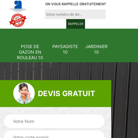
ON VOUS RAPPELLE GRATUITEMENT
POSE DE
PAYSAGISTE
JARDINIER
GAZON EN
10
10
ROULEAU 10
DEVIS GRATUIT
Pose et
ion
changement
Pose de gazon en
0
grillage et clôture
rouleau 10
10