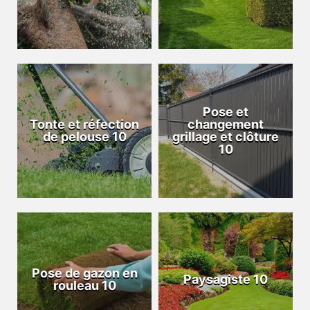
Pose et
Tonte et réfection
changement
de pelouse 10
grillage et clôture
10
Pose de gazon en
Paysagiste 10
rouleau 10