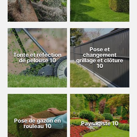
Pose et
Tonte et réfection
changement
de pelouse 10
grillage et clôture
10
Pose de gazon en
Paysagiste 10
rouleau 10