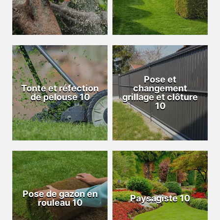
Pose et
Tonte et réfection
changement
de pelouse 10
grillage et clôture
10
Pose de gazon en
Paysagiste 10
rouleau 10