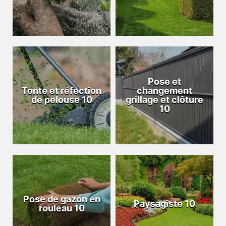
Pose et
Tonte et réfection
changement
de pelouse 10
grillage et clôture
10
Pose de gazon en
Paysagiste 10
rouleau 10