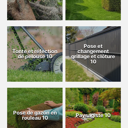
Pose et
Tonte et réfection
changement
de pelouse 10
grillage et clôture
10
Pose de gazon en
Paysagiste 10
rouleau 10