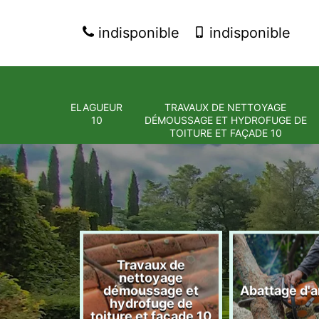
indisponible
indisponible
ELAGUEUR
TRAVAUX DE NETTOYAGE
10
DÉMOUSSAGE ET HYDROFUGE DE
TOITURE ET FAÇADE 10
Travaux de
nettoyage
eur 10
démoussage et
Abattage d'a
hydrofuge de
toiture et façade 10