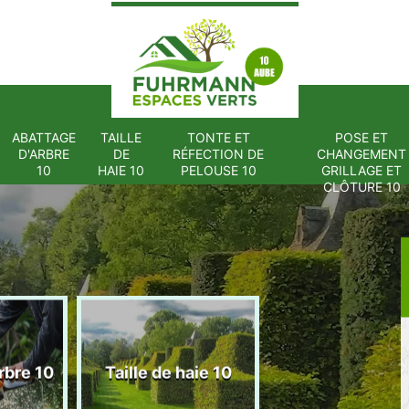
ABATTAGE
TAILLE
TONTE ET
POSE ET
D'ARBRE
DE
RÉFECTION DE
CHANGEMENT
10
HAIE 10
PELOUSE 10
GRILLAGE ET
CLÔTURE 10
Tonte et réfect
rbre 10
Taille de haie 10
de pelouse 1