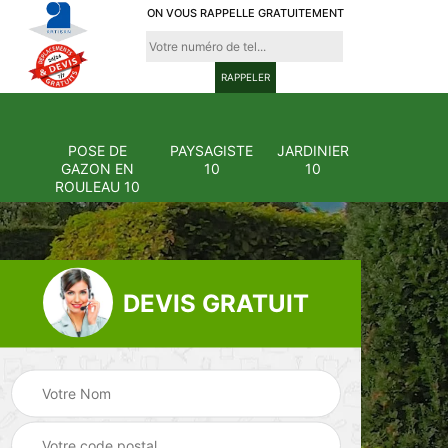
ON VOUS RAPPELLE GRATUITEMENT
POSE DE
PAYSAGISTE
JARDINIER
GAZON EN
10
10
ROULEAU 10
DEVIS GRATUIT
Pose et
ion
changement
Pose de gazon en
0
grillage et clôture
rouleau 10
10