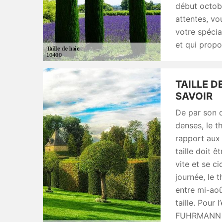
début octobr
attentes, v
votre spécia
et qui propo
TAILLE D
SAVOIR
De par son 
denses, le t
rapport aux 
taille doit ê
vite et se c
journée, le t
entre mi-ao
taille. Pour 
FUHRMANN vo