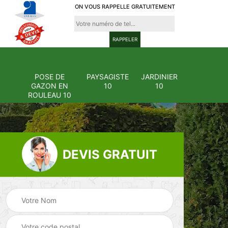
ON VOUS RAPPELLE GRATUITEMENT
POSE DE
PAYSAGISTE
JARDINIER
GAZON EN
10
10
ROULEAU 10
DEVIS GRATUIT
Pose et
ion
changement
Pose de gazon en
0
grillage et clôture
rouleau 10
10