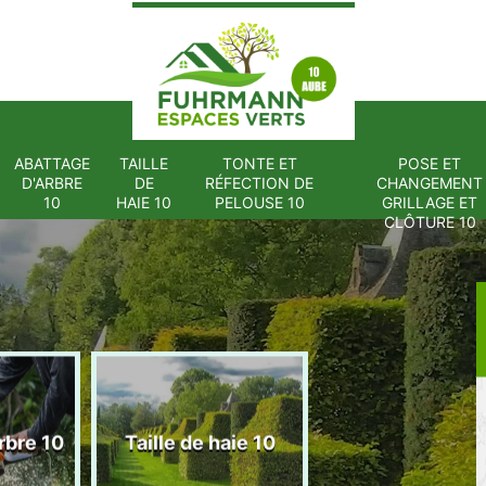
ABATTAGE
TAILLE
TONTE ET
POSE ET
D'ARBRE
DE
RÉFECTION DE
CHANGEMENT
10
HAIE 10
PELOUSE 10
GRILLAGE ET
CLÔTURE 10
Tonte et réfect
rbre 10
Taille de haie 10
de pelouse 1