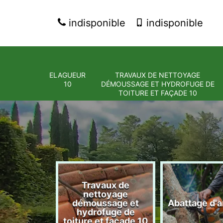
indisponible
indisponible
ELAGUEUR
TRAVAUX DE NETTOYAGE
10
DÉMOUSSAGE ET HYDROFUGE DE
TOITURE ET FAÇADE 10
Travaux de
nettoyage
eur 10
démoussage et
Abattage d'a
hydrofuge de
toiture et façade 10