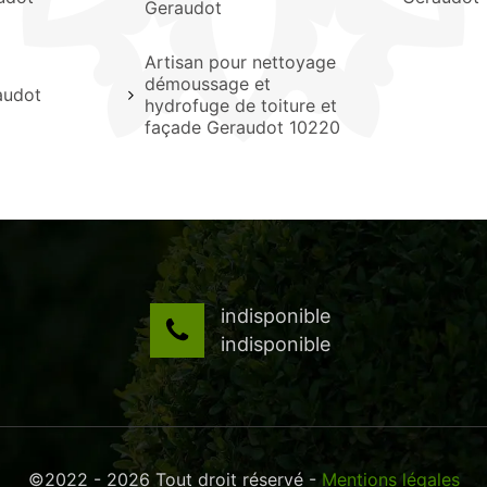
Geraudot
Artisan pour nettoyage
démoussage et
audot
hydrofuge de toiture et
façade Geraudot 10220
indisponible
indisponible
©2022 - 2026 Tout droit réservé -
Mentions légales