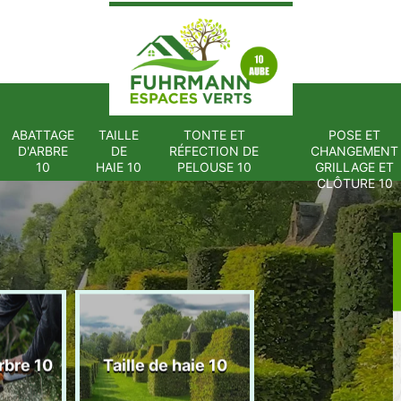
ABATTAGE
TAILLE
TONTE ET
POSE ET
D'ARBRE
DE
RÉFECTION DE
CHANGEMENT
10
HAIE 10
PELOUSE 10
GRILLAGE ET
CLÔTURE 10
Tonte et réfect
rbre 10
Taille de haie 10
de pelouse 1