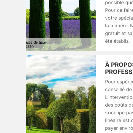
possible que
Pour ce fai
votre spécia
la matière. 
gratuit et s
été établis.
À PROPOS
PROFESSI
Pour espérer 
conseillé de
L’interventi
des coûts de
s’occupe pas
linéaire est 
payer enviro