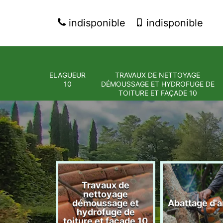
indisponible
indisponible
ELAGUEUR
TRAVAUX DE NETTOYAGE
10
DÉMOUSSAGE ET HYDROFUGE DE
TOITURE ET FAÇADE 10
Travaux de
nettoyage
eur 10
démoussage et
Abattage d'a
hydrofuge de
toiture et façade 10