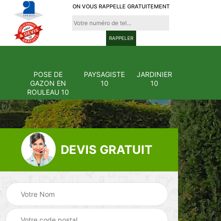
ON VOUS RAPPELLE GRATUITEMENT
POSE DE
PAYSAGISTE
JARDINIER
GAZON EN
10
10
ROULEAU 10
DEVIS GRATUIT
Pose et
ion
changement
Pose de gazon en
0
grillage et clôture
rouleau 10
10