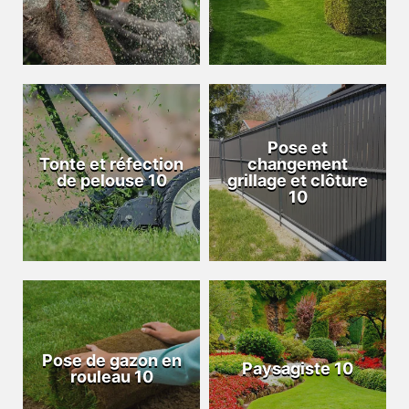
Pose et
Tonte et réfection
changement
de pelouse 10
grillage et clôture
10
Pose de gazon en
Paysagiste 10
rouleau 10