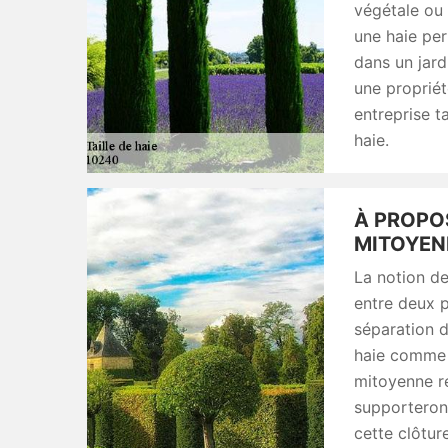
végétale ou 
une haie per
dans un jard
une propriét
entreprise ta
haie.
À PROPO
MITOYEN
La notion d
entre deux p
séparation d
haie comme m
mitoyenne re
supporteront
cette clôtur