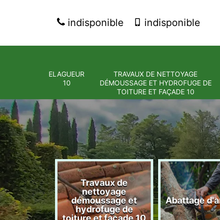
indisponible
indisponible
ELAGUEUR
TRAVAUX DE NETTOYAGE
10
DÉMOUSSAGE ET HYDROFUGE DE
TOITURE ET FAÇADE 10
Travaux de
nettoyage
eur 10
démoussage et
Abattage d'a
hydrofuge de
toiture et façade 10