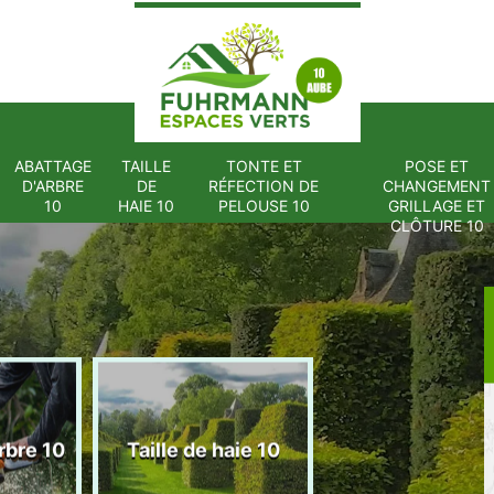
ABATTAGE
TAILLE
TONTE ET
POSE ET
D'ARBRE
DE
RÉFECTION DE
CHANGEMENT
10
HAIE 10
PELOUSE 10
GRILLAGE ET
CLÔTURE 10
Tonte et réfect
rbre 10
Taille de haie 10
de pelouse 1