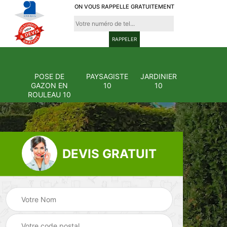
ON VOUS RAPPELLE GRATUITEMENT
POSE DE
PAYSAGISTE
JARDINIER
GAZON EN
10
10
ROULEAU 10
DEVIS GRATUIT
Pose et
ion
changement
Pose de gazon en
0
grillage et clôture
rouleau 10
10