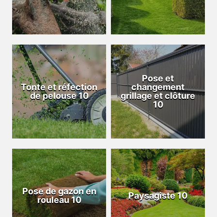
Pose et
Tonte et réfection
changement
de pelouse 10
grillage et clôture
10
Pose de gazon en
Paysagiste 10
rouleau 10