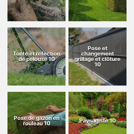
Pose et
Tonte et réfection
changement
de pelouse 10
grillage et clôture
10
Pose de gazon en
Paysagiste 10
rouleau 10