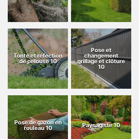
Pose et
Tonte et réfection
changement
de pelouse 10
grillage et clôture
10
Pose de gazon en
Paysagiste 10
rouleau 10