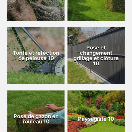
Pose et
Tonte et réfection
changement
de pelouse 10
grillage et clôture
10
Pose de gazon en
Paysagiste 10
rouleau 10