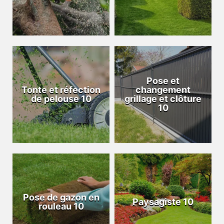
Pose et
Tonte et réfection
changement
de pelouse 10
grillage et clôture
10
Pose de gazon en
Paysagiste 10
rouleau 10